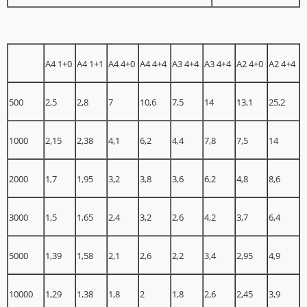
A4 1+0
A4 1+1
A4 4+0
A4 4+4
A3 4+4
A3 4+4
A2 4+0
A2 4+4
500
2,5
2,8
7
10,6
7,5
14
13,1
25,2
1000
2,15
2,38
4,1
6,2
4,4
7,8
7,5
14
2000
1,7
1,95
3,2
3,8
3,6
6,2
4,8
8,6
3000
1,5
1,65
2,4
3,2
2,6
4,2
3,7
6,4
5000
1,39
1,58
2,1
2,6
2,2
3,4
2,95
4,9
10000
1,29
1,38
1,8
2
1,8
2,6
2,45
3,9