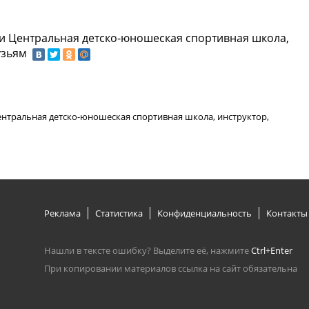
ии Центральная детско-юношеская спортивная школа,
узьям
нтральная детско-юношеская спортивная школа, инструктор,
Реклама
Статистика
Конфиденциальность
Контакты
Нашли в тексте ошибку? Выделите её, нажмите
Ctrl+Enter
При копировании материалов ссылка на сайт обязательна