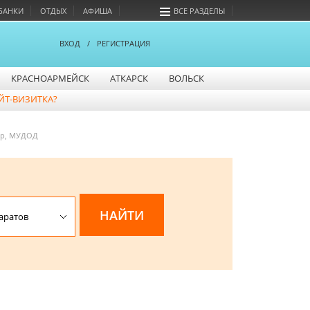
БАНКИ
ОТДЫХ
АФИША
ВСЕ РАЗДЕЛЫ
ВХОД
/
РЕГИСТРАЦИЯ
КРАСНОАРМЕЙСК
АТКАРСК
ВОЛЬСК
ЙТ-ВИЗИТКА?
ор, МУДОД