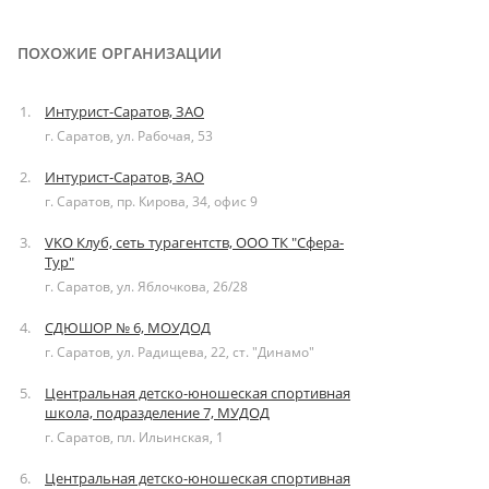
ПОХОЖИЕ ОРГАНИЗАЦИИ
Интурист-Саратов, ЗАО
г. Саратов, ул. Рабочая, 53
Интурист-Саратов, ЗАО
г. Саратов, пр. Кирова, 34, офис 9
VKO Клуб, сеть турагентств, ООО ТК "Сфера-
Тур"
г. Саратов, ул. Яблочкова, 26/28
СДЮШОР № 6, МОУДОД
г. Саратов, ул. Радищева, 22, ст. "Динамо"
Центральная детско-юношеская спортивная
школа, подразделение 7, МУДОД
г. Саратов, пл. Ильинская, 1
Центральная детско-юношеская спортивная