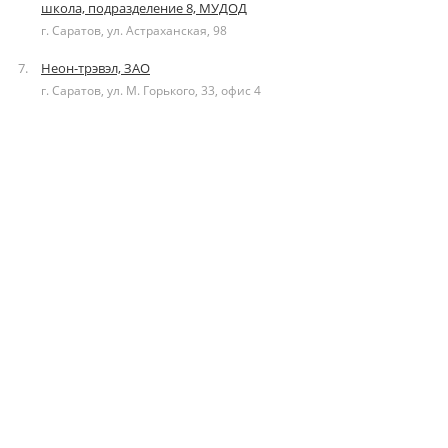
школа, подразделение 8, МУДОД
г. Саратов, ул. Астраханская, 98
Неон-трэвэл, ЗАО
г. Саратов, ул. М. Горького, 33, офис 4