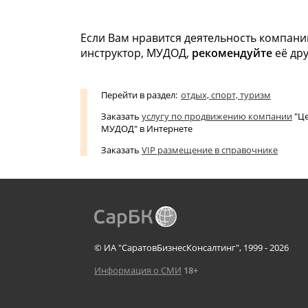
Если Вам нравится деятельность компан
инструктор, МУДОД,
рекомендуйте
её др
Перейти в раздел:
отдых, спорт, туризм
Заказать
услугу по продвижению компании
"Це
МУДОД" в Интернете
Заказать
VIP размещение в справочнике
© ИА "СаратовБизнесКонсалтинг", 1999 - 2026
Информация о СМИ
18+