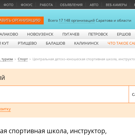
ФОТО
ФОКУС
РАБОТА
ОБЪЯВЛЕНИЯ
АВТО
ВЕБ-КАМЕРЫ
АВИТЬ ОРГАНИЗАЦИЮ
Всего
17 148 организаций
Саратова и области
АЛАКОВО
НОВОУЗЕНСК
ПУГАЧЕВ
ПЕТРОВСК
ЕРШОВ
 КУТ
РТИЩЕВО
БАЛАШОВ
КАЛИНИНСК
ЧТО ТАКОЕ СА
, туризм
Спорт
Центральная детско-юношеская спортивная школа, инструкт
ИЙ
изитку
я спортивная школа, инструктор,