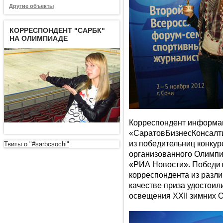
Другие объекты
КОРРЕСПОНДЕНТ "САРБК"
НА ОЛИМПИАДЕ
Корреспондент информац
«СаратовБизнесКонсалти
из победительниц конкур
Твиты о "#sarbcsochi"
организованного Олимп
«РИА Новости». Победит
корреспондента из разл
качестве приза удостоил
освещения XXII зимних О