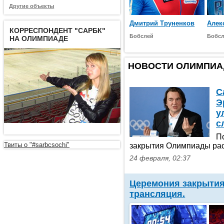
Другие объекты
Дмитрий Труненков
Алек
КОРРЕСПОНДЕНТ "САРБК"
Бобслей
Бобс
НА ОЛИМПИАДЕ
НОВОСТИ ОЛИМПИ
С
Э
у
с
П
Твиты о "#sarbcsochi"
закрытия Олимпиады рас
24 февраля, 02:37
Церемония закрыти
трансляция.