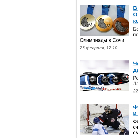
В
О
к
Б
п
Олимпиады в Сочи
23 февраля, 12:10
Ч
д
Р
Л
22
Ф
и
Ф
с
с