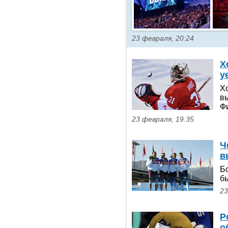
23 февраля, 20:24
Х
у
Х
вы
Ф
23 февраля, 19:35
Ч
в
Б
б
23
Р
о