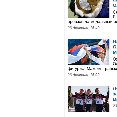
О
С
Р
превзошла медальный ре
23 февраля, 15:40
Н
О
М
О
О
фигурист Максим Траньк
23 февраля, 15:00
Л
з
м
23