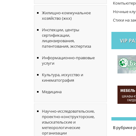
Компьютерн
Ночные клу
Жилищно-коммунальное
хозяйство (жкх)
Стихи на за
Инспекции, центры
сертификации,
VIP Р
лицензирования,
патентования, экспертиза
Информационно-правовые
услуги
Культура, искусство и
кинематография
Медицина
Научно-исследовательские,
проектно-конструкторские,
изыскательские и
В рубрике 
метеорологические
организации