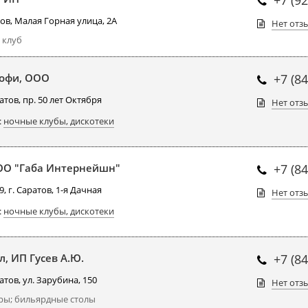
ов, Малая Горная улица, 2А
Нет отз
 клуб
офи, ООО
+7 (8
атов, пр. 50 лет Октября
Нет отз
:
ночные клубы, дискотеки
ОО "Габа Интернейшн"
+7 (8
, г. Саратов, 1-я Дачная
Нет отз
:
ночные клубы, дискотеки
л, ИП Гусев А.Ю.
+7 (8
атов, ул. Зарубина, 150
Нет отз
ры; бильярдные столы