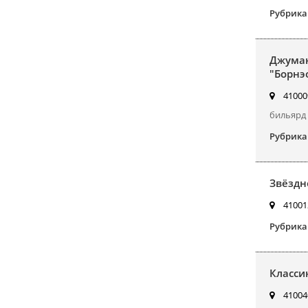
Рубрика
Джуман
"Борнэ
410009
бильярд
Рубрика
Звёздн
410012
Рубрика
Класси
410040