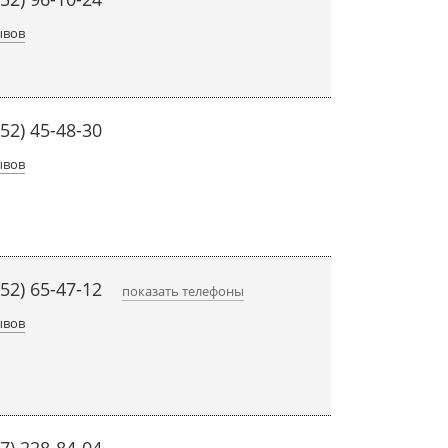
ывов
452) 45-48-30
ывов
452) 65-47-12
показать телефоны
ывов
27) 228-84-04