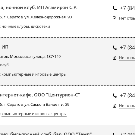
a, ночной клуб, ИП Агамирян С.Р.
+7 (8
, г. Саратов, ул. Железнодорожная, 90
Нет отз
:
ночные клубы, дискотеки
 ИП
+7 (8
атов, Московская улица, 137/149
Нет отз
 клуб
:
компьютерные и игровые центры
интернет-кафе, ООО "Центурион-С"
+7 (8
, г. Саратов, ул. Сакко и Ванцетти, 39
Нет отз
:
компьютерные и игровые центры
рия, бильярдный клуб, бар, ООО "Темп"
+7 (8