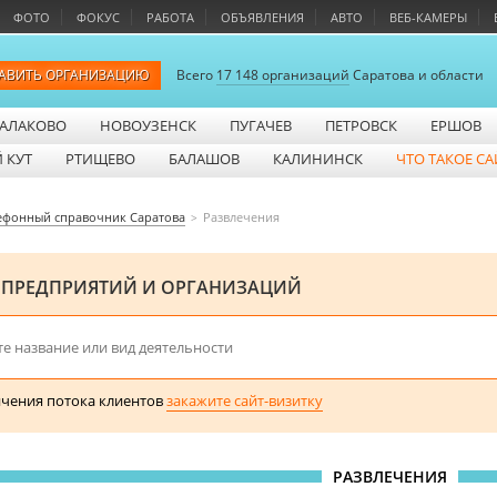
ФОТО
ФОКУС
РАБОТА
ОБЪЯВЛЕНИЯ
АВТО
ВЕБ-КАМЕРЫ
АВИТЬ ОРГАНИЗАЦИЮ
Всего
17 148 организаций
Саратова и области
АЛАКОВО
НОВОУЗЕНСК
ПУГАЧЕВ
ПЕТРОВСК
ЕРШОВ
 КУТ
РТИЩЕВО
БАЛАШОВ
КАЛИНИНСК
ЧТО ТАКОЕ СА
ефонный справочник Саратова
Развлечения
 ПРЕДПРИЯТИЙ И ОРГАНИЗАЦИЙ
ичения потока клиентов
закажите сайт-визитку
РАЗВЛЕЧЕНИЯ