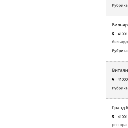
Рубрика
Бильяр
410010
бильярдн
Рубрика
Витали
410004
Рубрика
Гранд 
410012
ресторан