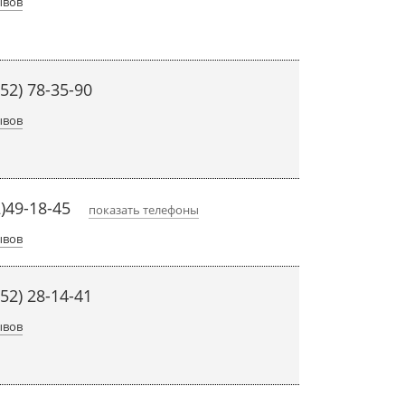
ывов
452) 78-35-90
ывов
2)49-18-45
показать телефоны
ывов
452) 28-14-41
ывов