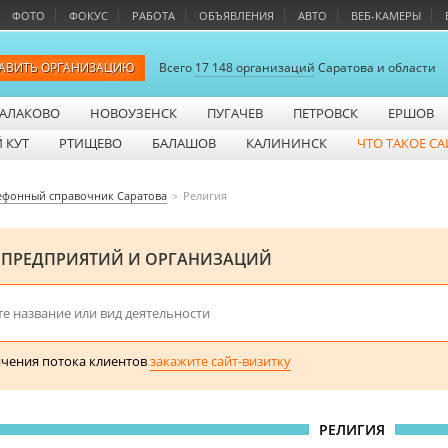
ФОТО
ФОКУС
РАБОТА
ОБЪЯВЛЕНИЯ
АВТО
ВЕБ-КАМЕРЫ
АВИТЬ ОРГАНИЗАЦИЮ
Всего
17 148 организаций
Саратова и области
АЛАКОВО
НОВОУЗЕНСК
ПУГАЧЕВ
ПЕТРОВСК
ЕРШОВ
 КУТ
РТИЩЕВО
БАЛАШОВ
КАЛИНИНСК
ЧТО ТАКОЕ СА
ефонный справочник Саратова
Религия
 ПРЕДПРИЯТИЙ И ОРГАНИЗАЦИЙ
ичения потока клиентов
закажите сайт-визитку
РЕЛИГИЯ