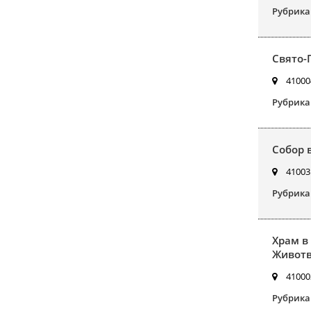
Рубрика
Свято-
410004
Рубрика
Собор 
410031
Рубрика
Храм в
Животв
410002
Рубрика