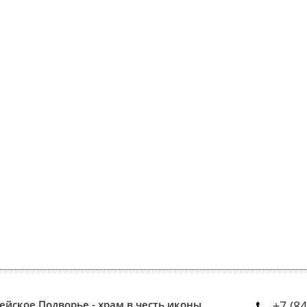
ейское Подворье - храм в честь иконы
+7 (8