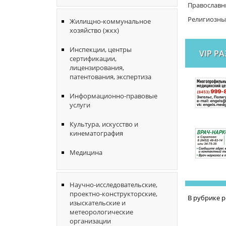
Православн
Религиозны
Жилищно-коммунальное
хозяйство (жкх)
Инспекции, центры
VIP Р
сертификации,
лицензирования,
патентования, экспертиза
Информационно-правовые
услуги
Культура, искусство и
кинематография
Медицина
Научно-исследовательские,
проектно-конструкторские,
В рубрике 
изыскательские и
метеорологические
организации