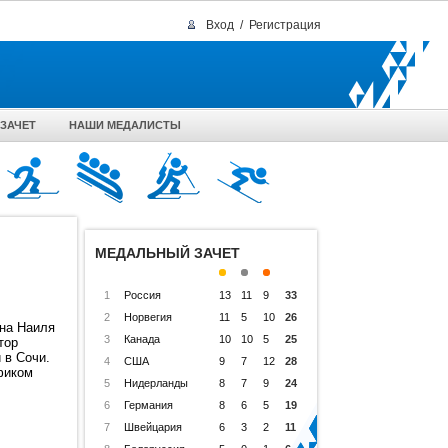
Вход
/
Регистрация
ЗАЧЕТ
НАШИ МЕДАЛИСТЫ
МЕДАЛЬНЫЙ ЗАЧЕТ
1
Россия
13
11
9
33
2
Норвегия
11
5
10
26
она Наиля
3
Канада
10
10
5
25
тор
 в Сочи.
4
США
9
7
12
28
фиком
5
Нидерланды
8
7
9
24
6
Германия
8
6
5
19
7
Швейцария
6
3
2
11