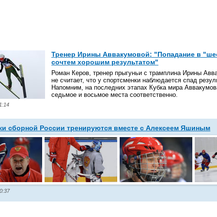
Тренер Ирины Аввакумовой: "Попадание в "ше
сочтем хорошим результатом"
Роман Керов, тренер прыгуньи с трамплина Ирины Авв
не считает, что у спортсменки наблюдается спад резул
Напомним, на последних этапах Кубка мира Аввакумов
седьмое и восьмое места соответственно.
1:14
ки сборной России тренируются вместе с Алексеем Яшиным
0:37