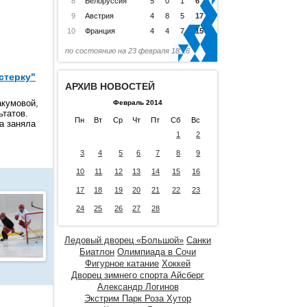
8
Белоруссия
5
0
1
6
9
Австрия
4
8
5
17
10
Франция
4
4
7
15
по состоянию на 23 февраля 18:16
стерку"
АРХИВ НОВОСТЕЙ
акумовой,
Февраль 2014
ьтатов.
Пн
Вт
Ср
Чт
Пт
Сб
Вс
а заняла
1
2
3
4
5
6
7
8
9
10
11
12
13
14
15
16
17
18
19
20
21
22
23
24
25
26
27
28
Ледовый дворец «Большой»
Санки
Биатлон
Олимпиада в Сочи
Фигурное катание
Хоккей
Дворец зимнего спорта Айсберг
Александр Логинов
Экстрим Парк Роза Хутор