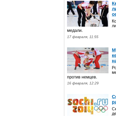
К
л
о
К
л
медали.
17 февраля, 11:55
М
к
н
Р
м
против немцев.
16 февраля, 12:29
С
р
С
д