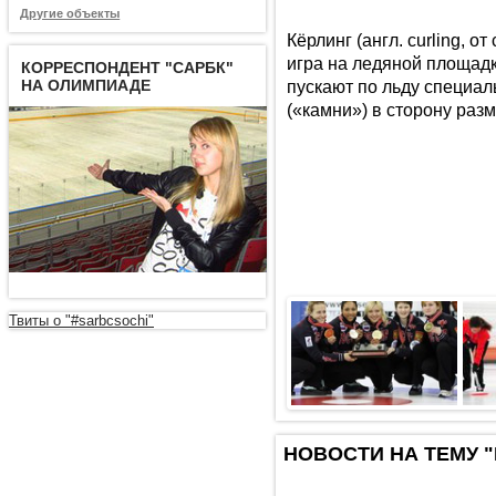
Другие объекты
Кёрлинг (англ. curling, о
игра на ледяной площадк
КОРРЕСПОНДЕНТ "САРБК"
НА ОЛИМПИАДЕ
пускают по льду специа
(«камни») в сторону раз
Твиты о "#sarbcsochi"
НОВОСТИ НА ТЕМУ "