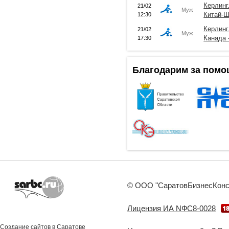
Керлинг
21/02
Муж
Китай-
12:30
Керлинг
21/02
Муж
Канада 
17:30
Благодарим за помо
© ООО "СаратовБизнесКонсал
Лицензия ИА NФС8-0028
Создание сайтов в Саратове