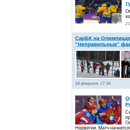
т
О
х
21
СарБК на Олимпиаде
"Неправильные" фа
18 февраля, 17:34
О
Р
С
п
О
Норвегии. Матч начнется